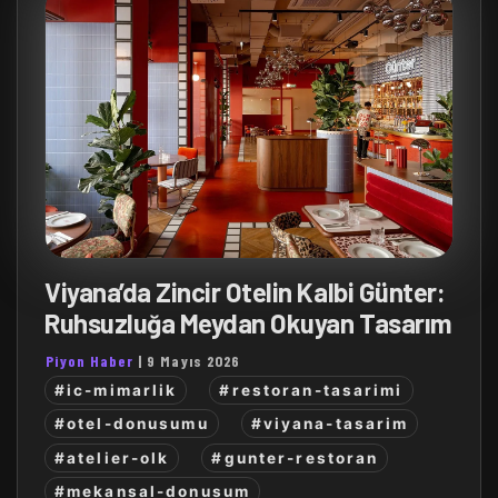
Viyana’da Zincir Otelin Kalbi Günter:
Ruhsuzluğa Meydan Okuyan Tasarım
Piyon Haber
|
9 Mayıs 2026
#ic-mimarlik
#restoran-tasarimi
#otel-donusumu
#viyana-tasarim
#atelier-olk
#gunter-restoran
#mekansal-donusum