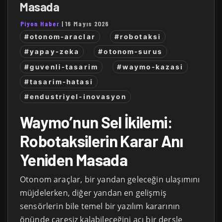
Masada
Piyon Haber
|
16 Mayıs 2026
#otonom-araclar
#robotaksi
#yapay-zeka
#otonom-surus
#guvenli-tasarim
#waymo-kazasi
#tasarim-hatasi
#endustriyel-inovasyon
Waymo’nun Sel İkilemi:
Robotaksilerin Karar Anı
Yeniden Masada
Otonom araçlar, bir yandan geleceğin ulaşımını
müjdelerken, diğer yandan en gelişmiş
sensörlerin bile temel bir yazılım kararının
önünde çaresiz kalabileceğini acı bir dersle