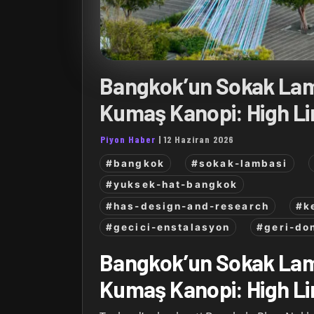
Bangkok’un Sokak Lam
Kumaş Kanopi: High L
Piyon Haber
|
12 Haziran 2026
#bangkok
#sokak-lambasi
#yuksek-hat-bangkok
#has-design-and-research
#k
#gecici-enstalasyon
#geri-do
Bangkok’un Sokak Lam
Kumaş Kanopi: High L