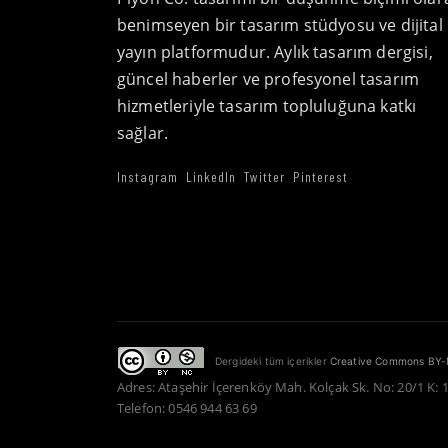
benimseyen bir tasarım stüdyosu ve dijital
yayın platformudur. Aylık tasarım dergisi,
güncel haberler ve profesyonel tasarım
hizmetleriyle tasarım topluluğuna katkı
sağlar.
Instagram
LinkedIn
Twitter
Pinterest
Dergideki tüm içerikler
Creative Commons BY-
Adres: Ataşehir İçerenköy Mah. Kolçak Sk. No: 20/1 K: 
Telefon: 0546 944 63 69