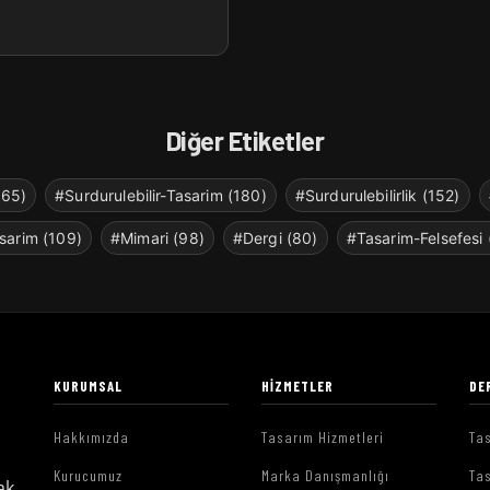
Diğer Etiketler
265)
#Surdurulebilir-Tasarim (180)
#Surdurulebilirlik (152)
sarim (109)
#Mimari (98)
#Dergi (80)
#Tasarim-Felsefesi 
KURUMSAL
HIZMETLER
DE
Hakkımızda
Tasarım Hizmetleri
Tas
Kurucumuz
Marka Danışmanlığı
Tas
ak