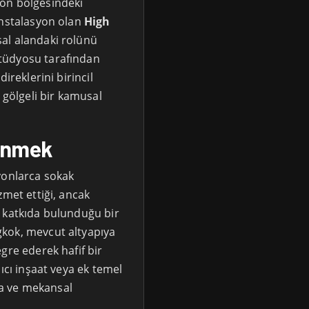
on bölgesindeki
enstalasyon olan
High
sal alandaki rolünü
tüdyosu tarafından
ireklerini birincil
 gölgeli bir kamusal
şünmek
yonlarca sokak
zmet ettiği, ancak
e katkıda bulunduğu bir
kok, mevcut altyapıya
gre ederek hafif bir
ıcı inşaat veya ek temel
a ve mekansal