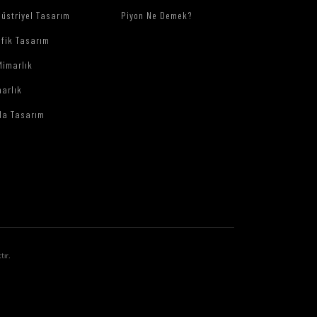
üstriyel Tasarım
Piyon Ne Demek?
afik Tasarım
Mimarlık
arlık
da Tasarım
tır.