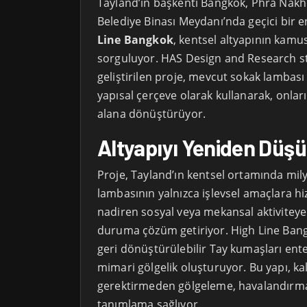
Tayland’ın başkenti Bangkok, Phra Nakh
Belediye Binası Meydanı’nda geçici bir 
Line Bangkok
, kentsel altyapının kamu
sorguluyor. HAS Design and Research s
geliştirilen proje, mevcut sokak lambası d
yapısal çerçeve olarak kullanarak, onları
alana dönüştürüyor.
Altyapıyı Yeniden Dü
Proje, Tayland’ın kentsel ortamında mil
lambasının yalnızca işlevsel amaçlara hi
nadiren sosyal veya mekansal aktivitey
duruma çözüm getiriyor. High Line Bang
geri dönüştürülebilir Tay kumaşları ente
mimari gölgelik oluşturuyor. Bu yapı, kal
gerektirmeden gölgeleme, havalandırm
tanımlama sağlıyor.