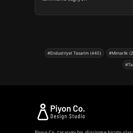
#Endustriyel Tasarim (440)
#Mimarlik (
#Ta
Piyon Co. tasarımı bir düşünme biçimi olar