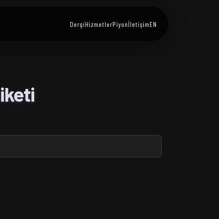
Dergi
Hizmetler
Piyon
İletişim
EN
keti