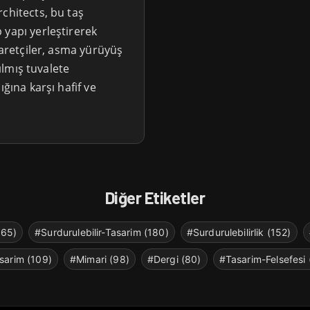
chitects, bu taş
 yapı yerleştirerek
yaretçiler, asma yürüyüş
pılmış tuvalete
ığına karşı hafif ve
Diğer Etiketler
265)
#Surdurulebilir-Tasarim (180)
#Surdurulebilirlik (152)
sarim (109)
#Mimari (98)
#Dergi (80)
#Tasarim-Felsefesi 