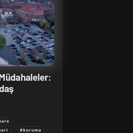
 Müdahaleler:
ğdaş
hale
ari
#koruma