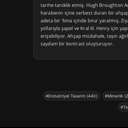
tarihe tanıklık etmiş. Hugh Broughton Ar
harabenin içine serbest duran bir ahşap
adeta bir ‘bina içinde bina’ yaratmış. Zi
yollarıyla şapel ve Kral III. Henry için ya
erişebiliyor. Ahşap müdahale, taşın ağırl
saydam bir kontrast oluşturuyor.
#Endustriyel Tasarim (440)
#Mimarlik (
#Ta