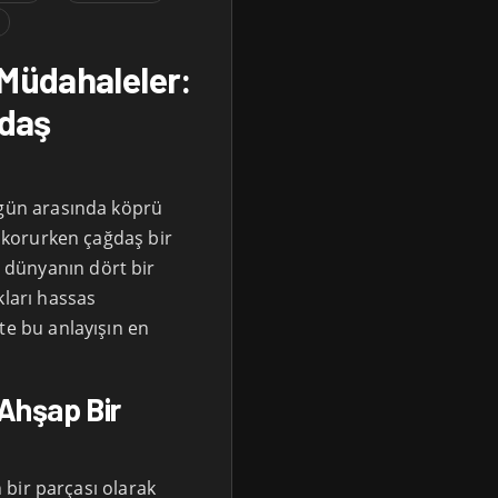
m
 Müdahaleler:
ğdaş
ugün arasında köprü
ı korurken çağdaş bir
dünyanın dört bir
kları hassas
te bu anlayışın en
 Ahşap Bir
n bir parçası olarak