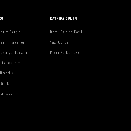
RGI
KATKIDA BULUN
arım Dergisi
Dergi Ekibine Katıl
arım Haberleri
Yazı Gönder
üstriyel Tasarım
Piyon Ne Demek?
afik Tasarım
Mimarlık
arlık
da Tasarım