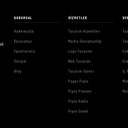
KURUMSAL
HIZMETLER
DE
Hakkımızda
Tasarım Hizmetleri
Tas
Kurucumuz
Marka Danışmanlığı
Tas
ak
Yazarlarımız
Logo Tasarımı
End
İletişim
Web Tasarımı
Gr
Blog
Tasarım Süreci
İç 
Paper Piyon
Mim
Piyon Planner
Mo
Piyon Radio
Piyon Davet