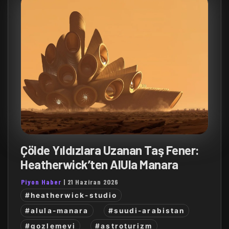
Çölde Yıldızlara Uzanan Taş Fener:
Heatherwick’ten AlUla Manara
Piyon Haber
|
21 Haziran 2026
#heatherwick-studio
#alula-manara
#suudi-arabistan
#gozlemevi
#astroturizm