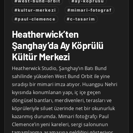
#west-bund-orbit
#ay-koprusu
#kultur-merkezi
#mimari-fotograf
#paul-clemence
#c-tasarim
Heatherwick’ten
Şanghay’da Ay Köprülü
Kültür Merkezi
Heatherwick Studio, Şanghay’ın Batı Bund
sahilinde yükselen West Bund Orbit ile yine
sıradışı bir mimari imza atıyor. Huangpu Nehri
kıyısında konumlanan yapı, iç içe geçen
döngüsel bantları, merdivenleri, terasları ve
köprüleriyle siluet üzerinde net bir okunurluk
kazanmış durumda. Mimari fotoğrafçı Paul
Clemence’in yeni kareleri, sergi salonunun
tamamlanma aşamasına geldiğini gösteriyor.