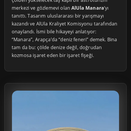
çölden yükselecek taş kaplı bir astroturizm
merkezi ve gözlemevi olan
AlUla Manara
‘yı
tanıttı. Tasarım uluslararası bir yarışmayı
kazandı ve AlUla Kraliyet Komisyonu tarafından
onaylandı. İsmi bile hikayeyi anlatıyor:
“Manara”, Arapça’da “deniz feneri” demek. Bina
tam da bu: çölde denize değil, doğrudan
kozmosa işaret eden bir işaret fişeği.