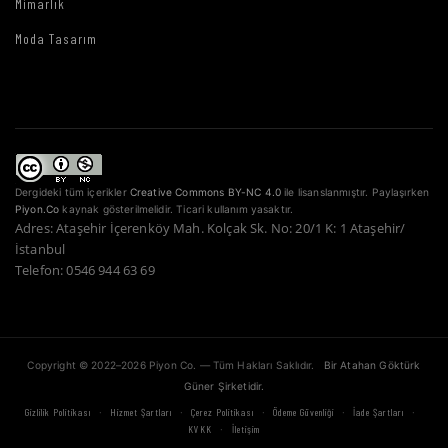
Mimarlık
Moda Tasarım
Dergideki tüm içerikler
Creative Commons BY-NC 4.0
ile lisanslanmıştır. Paylaşırken
Piyon.Co
kaynak gösterilmelidir. Ticari kullanım yasaktır.
Adres: Ataşehir İçerenköy Mah. Kolçak Sk. No: 20/1 K: 1 Ataşehir/
İstanbul
Telefon: 0546 944 63 69
Copyright © 2022–2026 Piyon Co. — Tüm Hakları Saklıdır.
Bir Atahan Göktürk
Güner Şirketidir.
·
·
·
·
·
Gizlilik Politikası
Hizmet Şartları
Çerez Politikası
Ödeme Güvenliği
İade Şartları
·
KVKK
İletişim