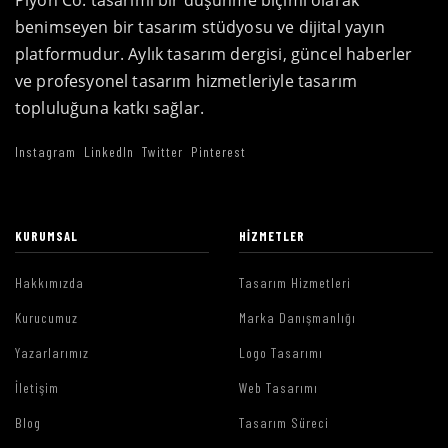
Piyon Co. tasarımı bir düşünme biçimi olarak
benimseyen bir tasarım stüdyosu ve dijital yayın
platformudur. Aylık tasarım dergisi, güncel haberler
ve profesyonel tasarım hizmetleriyle tasarım
topluluğuna katkı sağlar.
Instagram
LinkedIn
Twitter
Pinterest
KURUMSAL
HIZMETLER
Hakkımızda
Tasarım Hizmetleri
Kurucumuz
Marka Danışmanlığı
Yazarlarımız
Logo Tasarımı
İletişim
Web Tasarımı
Blog
Tasarım Süreci