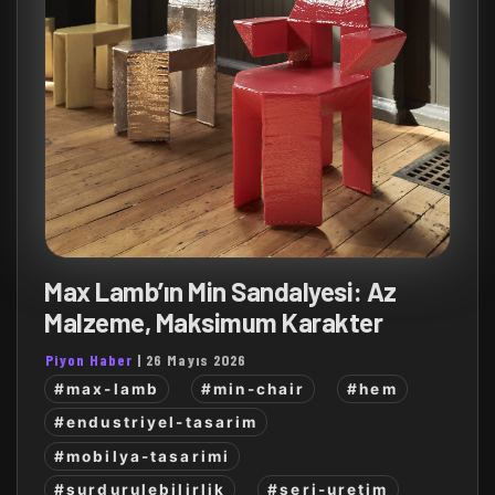
Max Lamb’ın Min Sandalyesi: Az
Malzeme, Maksimum Karakter
Piyon Haber
|
26 Mayıs 2026
#max-lamb
#min-chair
#hem
#endustriyel-tasarim
#mobilya-tasarimi
#surdurulebilirlik
#seri-uretim