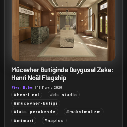
Mücevher Butiğinde Duygusal Zeka:
Henri Noël Flagship
Piyon Haber
|
18 Mayıs 2026
#henri-nol
#ds-studio
#mucevher-butigi
#luks-perakende
#maksimalizm
#mimari
#naples