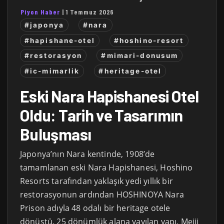
Piyon Haber
|
1 Temmuz 2026
#japonya
#nara
#hapishane-otel
#hoshino-resort
#restorasyon
#mimari-donusum
#ic-mimarlik
#heritage-otel
Eski Nara Hapishanesi Otel
Oldu: Tarih ve Tasarımın
Buluşması
Japonya’nın Nara kentinde, 1908’de
tamamlanan eski Nara Hapishanesi, Hoshino
Resorts tarafından yaklaşık yedi yıllık bir
restorasyonun ardından HOSHINOYA Nara
Prison adıyla 48 odalı bir heritage otele
dönüştü. 25 dönümlük alana yayılan yapı, Meiji