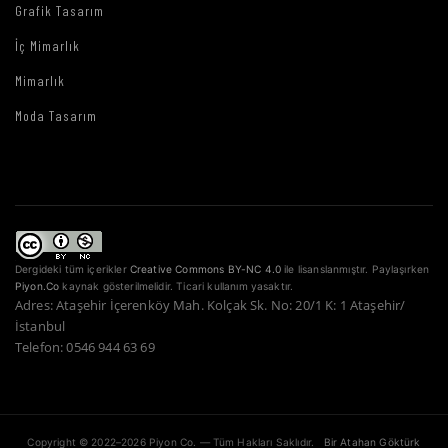
Grafik Tasarım
İç Mimarlık
Mimarlık
Moda Tasarım
Dergideki tüm içerikler
Creative Commons BY-NC 4.0
ile lisanslanmıştır. Paylaşırken
Piyon.Co
kaynak gösterilmelidir. Ticari kullanım yasaktır.
Adres: Ataşehir İçerenköy Mah. Kolçak Sk. No: 20/1 K: 1 Ataşehir/
İstanbul
Telefon: 0546 944 63 69
Copyright © 2022–2026 Piyon Co. — Tüm Hakları Saklıdır.
Bir Atahan Göktürk