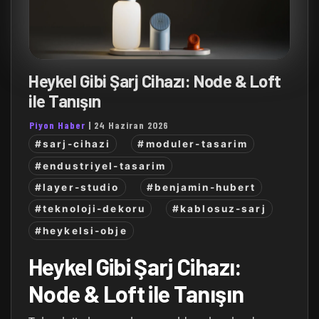
Heykel Gibi Şarj Cihazı: Node & Loft
ile Tanışın
Piyon Haber
|
24 Haziran 2026
#sarj-cihazi
#moduler-tasarim
#endustriyel-tasarim
#layer-studio
#benjamin-hubert
#teknoloji-dekoru
#kablosuz-sarj
#heykelsi-obje
Heykel Gibi Şarj Cihazı:
Node & Loft ile Tanışın