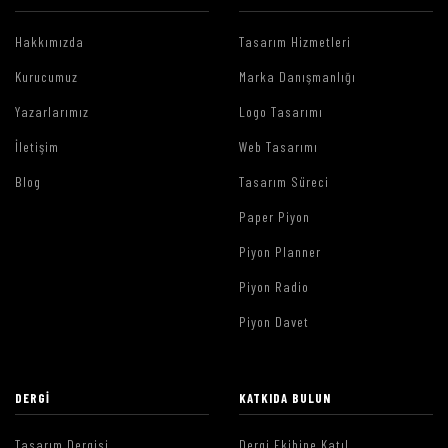
Hakkımızda
Tasarım Hizmetleri
Kurucumuz
Marka Danışmanlığı
Yazarlarımız
Logo Tasarımı
İletişim
Web Tasarımı
Blog
Tasarım Süreci
Paper Piyon
Piyon Planner
Piyon Radio
Piyon Davet
DERGI
KATKIDA BULUN
Tasarım Dergisi
Dergi Ekibine Katıl