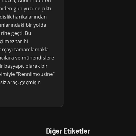
 Lucca, Audi Tradition
den gün yüzüne çıktı.
islik harikalarından
ınlarındaki bir yolda
rihe geçti. Bu
ilmez tarihi
 parçayı tamamlamakla
cılara ve mühendislere
 başyapıt olarak bir
yimiyle “Rennlimousine”
şsiz araç, geçmişin
Diğer Etiketler