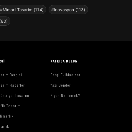
#Mimari-Tasarim (114)
#Inovasyon (113)
(80)
RGI
KATKIDA BULUN
arım Dergisi
Dergi Ekibine Katıl
arım Haberleri
Yazı Gönder
üstriyel Tasarım
Piyon Ne Demek?
afik Tasarım
Mimarlık
arlık