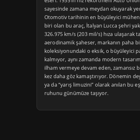
eseri: 1935’in hız rekortmeni Auto Union
sayesinde zamana meydan okuyarak yeni
Otomotiv tarihinin en büyüleyici mühend
biri olan bu araç, İtalyan Lucca şehri yak
326.975 km/s (203 mil/s) hıza ulaşarak ta
aerodinamik şaheser, markanın paha biç
koleksiyonundaki o eksik, o büyüleyici
kalmıyor, aynı zamanda modern tasarım
ilham vermeye devam eden, zamansız bir
kez daha göz kamaştırıyor. Dönemin de
ya da “yarış limuzini” olarak anılan bu e
ruhunu günümüze taşıyor.