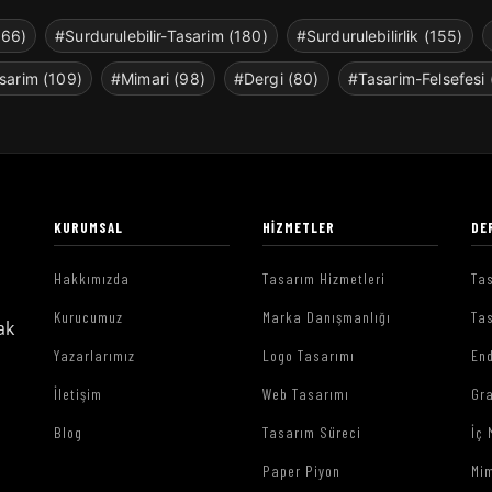
266)
#Surdurulebilir-Tasarim (180)
#Surdurulebilirlik (155)
sarim (109)
#Mimari (98)
#Dergi (80)
#Tasarim-Felsefesi 
KURUMSAL
HIZMETLER
DE
Hakkımızda
Tasarım Hizmetleri
Tas
Kurucumuz
Marka Danışmanlığı
Tas
ak
Yazarlarımız
Logo Tasarımı
End
İletişim
Web Tasarımı
Gr
Blog
Tasarım Süreci
İç 
Paper Piyon
Mim