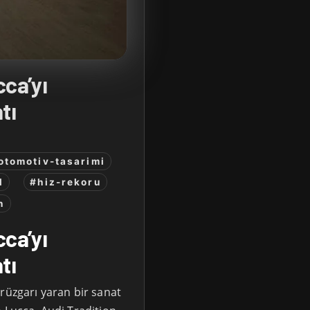
cca’yı
tı
otomotiv-tasarimi
l
#hiz-rekoru
n
cca’yı
tı
rüzgarı yaran bir sanat