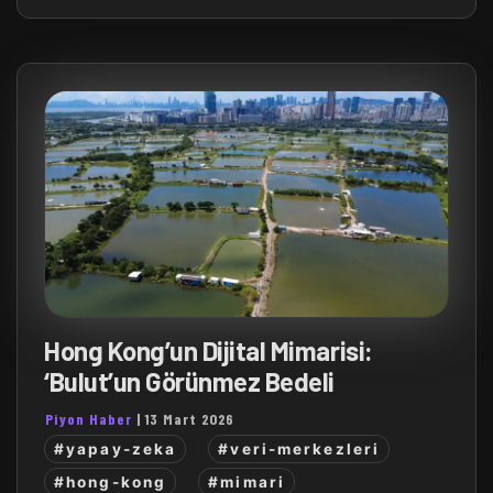
Hong Kong’un Dijital Mimarisi:
‘Bulut’un Görünmez Bedeli
Piyon Haber
|
13 Mart 2026
#yapay-zeka
#veri-merkezleri
#hong-kong
#mimari