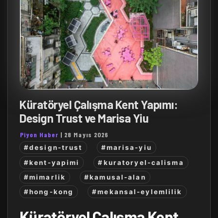
Küratöryel Çalışma Kent Yapımı:
Design Trust ve Marisa Yiu
Piyon Haber
|
28 Mayıs 2026
#design-trust
#marisa-yiu
#kent-yapimi
#kuratoryel-calisma
#mimarlik
#kamusal-alan
#hong-kong
#mekansal-eylemlilik
Küratöryel Çalışma Kent