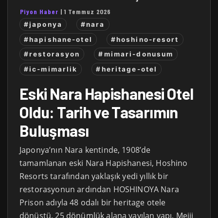
Piyon Haber
|
1 Temmuz 2026
#japonya
#nara
#hapishane-otel
#hoshino-resort
#restorasyon
#mimari-donusum
#ic-mimarlik
#heritage-otel
Eski Nara Hapishanesi Otel
Oldu: Tarih ve Tasarımın
Buluşması
Japonya’nın Nara kentinde, 1908’de
tamamlanan eski Nara Hapishanesi, Hoshino
Resorts tarafından yaklaşık yedi yıllık bir
restorasyonun ardından HOSHINOYA Nara
Prison adıyla 48 odalı bir heritage otele
dönüştü. 25 dönümlük alana yayılan yapı, Meiji