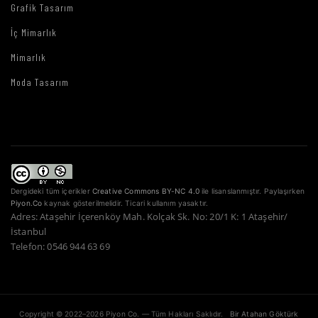
Grafik Tasarım
İç Mimarlık
Mimarlık
Moda Tasarım
Dergideki tüm içerikler
Creative Commons BY-NC 4.0
ile lisanslanmıştır. Paylaşırken
Piyon.Co
kaynak gösterilmelidir. Ticari kullanım yasaktır.
Adres: Ataşehir İçerenköy Mah. Kolçak Sk. No: 20/1 K: 1 Ataşehir/
İstanbul
Telefon: 0546 944 63 69
Copyright © 2022–2026 Piyon Co. — Tüm Hakları Saklıdır.
Bir Atahan Göktürk