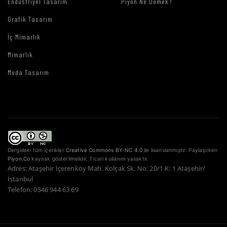
Endüstriyel Tasarım
Piyon Ne Demek?
Grafik Tasarım
İç Mimarlık
Mimarlık
Moda Tasarım
Dergideki tüm içerikler
Creative Commons BY-NC 4.0
ile lisanslanmıştır. Paylaşırken
Piyon.Co
kaynak gösterilmelidir. Ticari kullanım yasaktır.
Adres: Ataşehir İçerenköy Mah. Kolçak Sk. No: 20/1 K: 1 Ataşehir/
İstanbul
Telefon: 0546 944 63 69