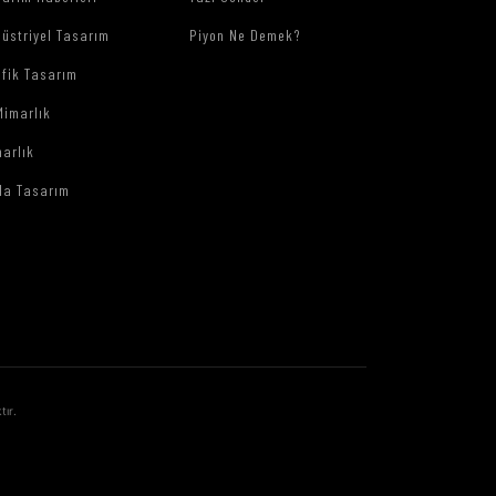
üstriyel Tasarım
Piyon Ne Demek?
afik Tasarım
Mimarlık
arlık
da Tasarım
tır.