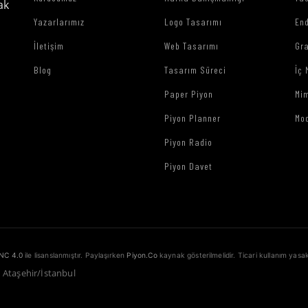
ak
Yazarlarımız
Logo Tasarımı
End
İletişim
Web Tasarımı
Gr
Blog
Tasarım Süreci
İç 
Paper Piyon
Mim
Piyon Planner
Mo
Piyon Radio
Piyon Davet
NC 4.0
ile lisanslanmıştır. Paylaşırken
Piyon.Co
kaynak gösterilmelidir. Ticari kullanım yasak
1 Ataşehir/İstanbul