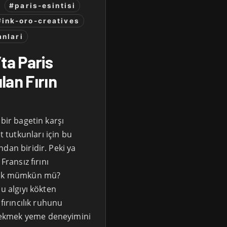
#paris-esintisi
#ink-oro-creatives
nlari
ta Paris
lan Fırın
bir bagetin karşı
tutkunları için bu
dan biridir. Peki ya
Fransız fırını
amak mümkün mü?
u algıyı kökten
fırıncılık ruhunu
 ekmek yeme deneyimini