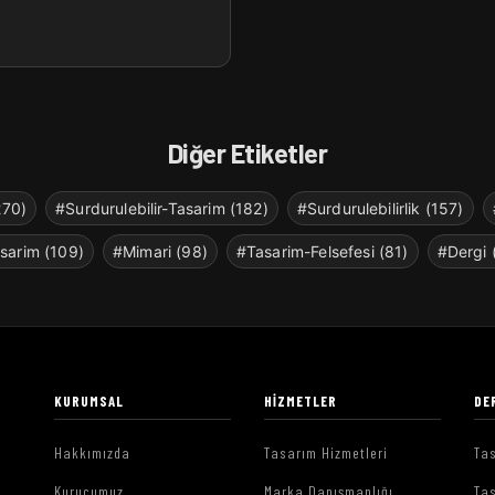
Diğer Etiketler
270)
#Surdurulebilir-Tasarim (182)
#Surdurulebilirlik (157)
sarim (109)
#Mimari (98)
#Tasarim-Felsefesi (81)
#Dergi 
KURUMSAL
HIZMETLER
DE
Hakkımızda
Tasarım Hizmetleri
Tas
Kurucumuz
Marka Danışmanlığı
Tas