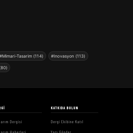
#Mimari-Tasarim (114)
#Inovasyon (113)
(80)
RGI
KATKIDA BULUN
arım Dergisi
Dergi Ekibine Katıl
arım Haberleri
Yazı Gönder