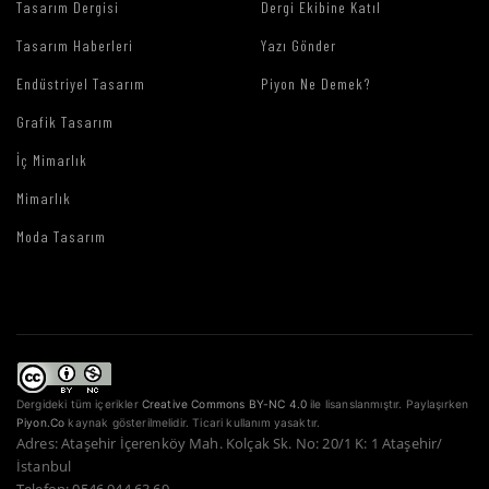
Tasarım Dergisi
Dergi Ekibine Katıl
Tasarım Haberleri
Yazı Gönder
Endüstriyel Tasarım
Piyon Ne Demek?
Grafik Tasarım
İç Mimarlık
Mimarlık
Moda Tasarım
Dergideki tüm içerikler
Creative Commons BY-NC 4.0
ile lisanslanmıştır. Paylaşırken
Piyon.Co
kaynak gösterilmelidir. Ticari kullanım yasaktır.
Adres: Ataşehir İçerenköy Mah. Kolçak Sk. No: 20/1 K: 1 Ataşehir/
İstanbul
Telefon: 0546 944 63 69