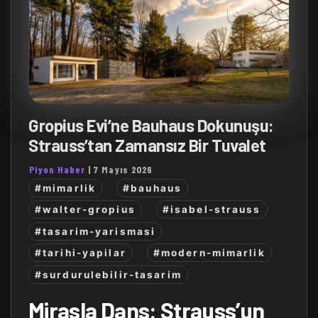
Gropius Evi’ne Bauhaus Dokunuşu:
Strauss’tan Zamansız Bir Tuvalet
Piyon Haber
|
7 Mayıs 2026
#mimarlik
#bauhaus
#walter-gropius
#isabel-strauss
#tasarim-yarismasi
#tarihi-yapilar
#modern-mimarlik
#surdurulebilir-tasarim
Mirasla Dans: Strauss’un