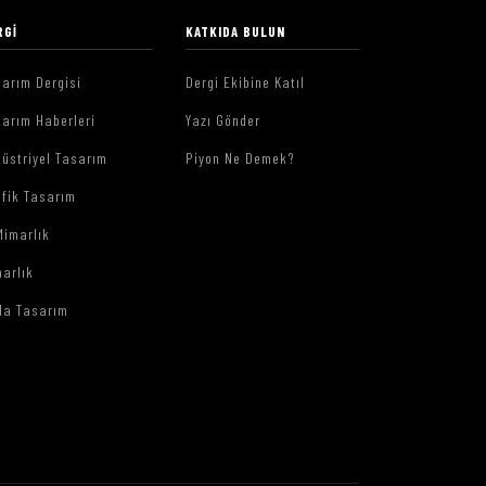
RGI
KATKIDA BULUN
arım Dergisi
Dergi Ekibine Katıl
arım Haberleri
Yazı Gönder
üstriyel Tasarım
Piyon Ne Demek?
afik Tasarım
Mimarlık
arlık
da Tasarım