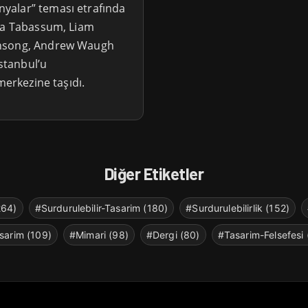
yalar” teması etrafında
ina Tabassum, Liam
ansong, Andrew Waugh
İstanbul’u
merkezine taşıdı.
Diğer Etiketler
264)
#Surdurulebilir-Tasarim (180)
#Surdurulebilirlik (152)
sarim (109)
#Mimari (98)
#Dergi (80)
#Tasarim-Felsefesi 