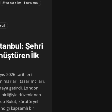
#tasarim-forumu
bul
tanbul: Şehri
üştüren İlk
ıs 2026 tarihleri
marları, tasarımcıları,
 araya getirdi. London
 birliğiyle düzenlenen
ep Bulut, küratöryel
endiği kapsamlı bir