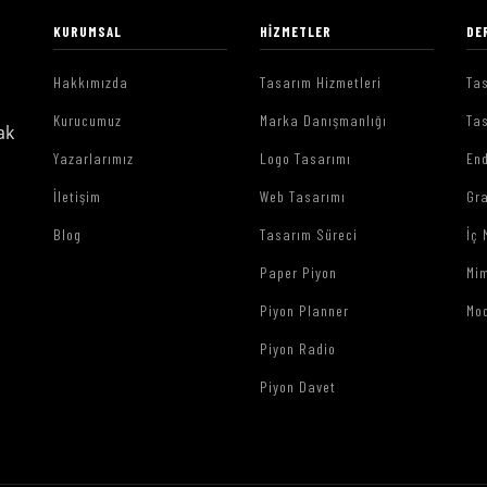
KURUMSAL
HIZMETLER
DE
Hakkımızda
Tasarım Hizmetleri
Tas
Kurucumuz
Marka Danışmanlığı
Tas
ak
Yazarlarımız
Logo Tasarımı
End
İletişim
Web Tasarımı
Gr
Blog
Tasarım Süreci
İç 
Paper Piyon
Mim
Piyon Planner
Mo
Piyon Radio
Piyon Davet