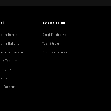
RGI
KATKIDA BULUN
arım Dergisi
Dergi Ekibine Katıl
arım Haberleri
Yazı Gönder
üstriyel Tasarım
Piyon Ne Demek?
afik Tasarım
Mimarlık
arlık
da Tasarım