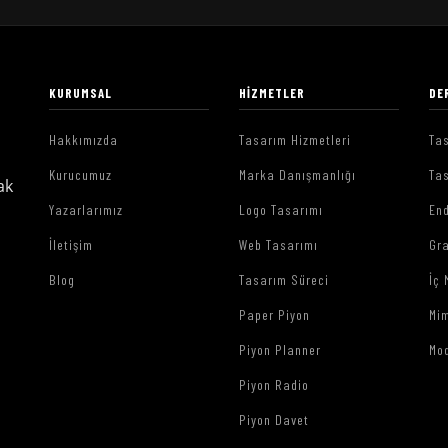
KURUMSAL
HIZMETLER
DE
Hakkımızda
Tasarım Hizmetleri
Tas
Kurucumuz
Marka Danışmanlığı
Tas
ak
Yazarlarımız
Logo Tasarımı
End
İletişim
Web Tasarımı
Gr
Blog
Tasarım Süreci
İç 
Paper Piyon
Mim
Piyon Planner
Mo
Piyon Radio
Piyon Davet