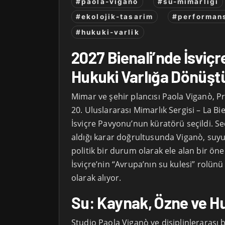
#paola-vigano
#su-mimarligi
#ekolojik-tasarim
#performan
#hukuki-varlik
2027 Bienali’nde İsviçr
Hukuki Varlığa Dönüşt
Mimar ve şehir plancısı Paola Viganò, P
20. Uluslararası Mimarlık Sergisi – La Bi
İsviçre Pavyonu’nun küratörü seçildi. Seç
aldığı karar doğrultusunda Viganò, suyu 
politik bir durum olarak ele alan bir öner
İsviçre’nin “Avrupa’nın su kulesi” rolünü
olarak alıyor.
Su: Kaynak, Özne ve Hu
Studio Paola Viganò ve disiplinlerarası bi