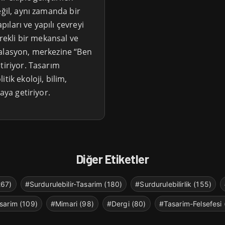
eğil, aynı zamanda bir
pıları ve yapılı çevreyi
ürekli bir mekansal ve
talasyon, merkezine “Ben
tiriyor. Tasarım
tik ekoloji, bilim,
aya getiriyor.
Diğer Etiketler
267)
#Surdurulebilir-Tasarim (180)
#Surdurulebilirlik (155)
sarim (109)
#Mimari (98)
#Dergi (80)
#Tasarim-Felsefesi 