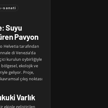
s-sanati
e: Suyu
üren Pavyon
ro Helvetia tarafından
ennale di Venezia’da
ici kurulun oybirliğiyle
bölgesel, ekolojik ve
iyle geliyor. Proje,
 kavramsal çıkış noktası
kuki Varlık
r ekiple geliştirilen