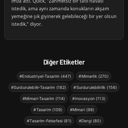
imza attı. Quick, “Zahmetsiz bir tatil havası
istedik, ama aynı zamanda konukların akşam
yemeğine şık giyinerek gelebileceği bir yer olsun
istedik,” diyor.
Diğer Etiketler
#Endustriyel-Tasarim (447)
#Mimarlik (270)
#Surdurulebilir-Tasarim (182)
#Surdurulebilirlik (156)
#Mimari-Tasarim (114)
#Inovasyon (113)
#Tasarim (109)
#Mimari (98)
#Tasarim-Felsefesi (81)
#Dergi (80)