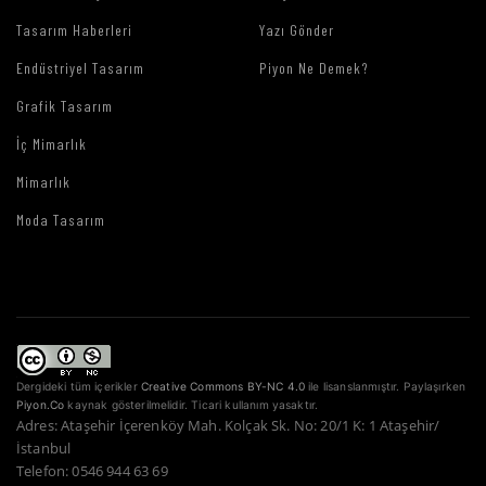
Tasarım Haberleri
Yazı Gönder
Endüstriyel Tasarım
Piyon Ne Demek?
Grafik Tasarım
İç Mimarlık
Mimarlık
Moda Tasarım
Dergideki tüm içerikler
Creative Commons BY-NC 4.0
ile lisanslanmıştır. Paylaşırken
Piyon.Co
kaynak gösterilmelidir. Ticari kullanım yasaktır.
Adres: Ataşehir İçerenköy Mah. Kolçak Sk. No: 20/1 K: 1 Ataşehir/
İstanbul
Telefon: 0546 944 63 69