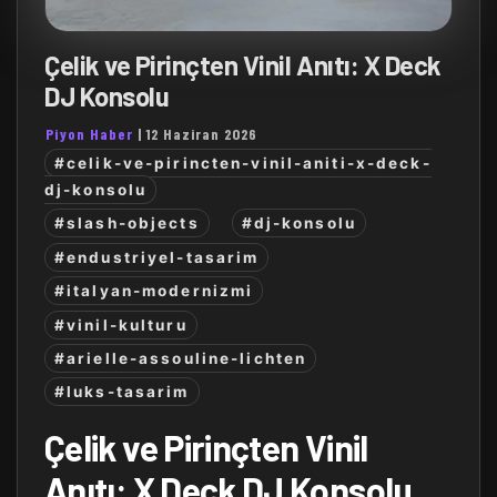
Çelik ve Pirinçten Vinil Anıtı: X Deck
DJ Konsolu
Piyon Haber
|
12 Haziran 2026
#celik-ve-pirincten-vinil-aniti-x-deck-
dj-konsolu
#slash-objects
#dj-konsolu
#endustriyel-tasarim
#italyan-modernizmi
#vinil-kulturu
#arielle-assouline-lichten
#luks-tasarim
Çelik ve Pirinçten Vinil
Anıtı: X Deck DJ Konsolu