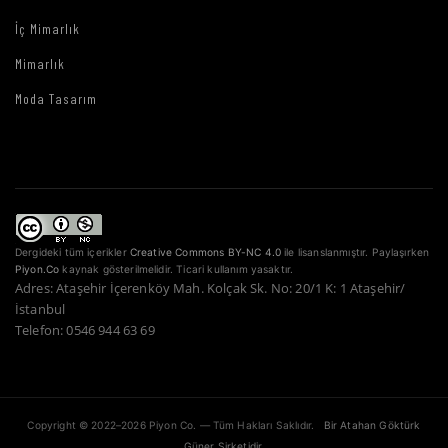
İç Mimarlık
Mimarlık
Moda Tasarım
Dergideki tüm içerikler
Creative Commons BY-NC 4.0
ile lisanslanmıştır. Paylaşırken
Piyon.Co
kaynak gösterilmelidir. Ticari kullanım yasaktır.
Adres: Ataşehir İçerenköy Mah. Kolçak Sk. No: 20/1 K: 1 Ataşehir/
İstanbul
Telefon: 0546 944 63 69
Copyright © 2022–2026 Piyon Co. — Tüm Hakları Saklıdır.
Bir Atahan Göktürk
Güner Şirketidir.