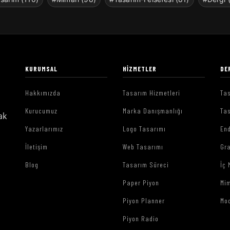
KURUMSAL
HIZMETLER
DE
Hakkımızda
Tasarım Hizmetleri
Tas
Kurucumuz
Marka Danışmanlığı
Tas
ak
Yazarlarımız
Logo Tasarımı
End
İletişim
Web Tasarımı
Gr
Blog
Tasarım Süreci
İç 
Paper Piyon
Mim
Piyon Planner
Mo
Piyon Radio