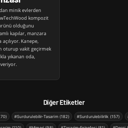
adan minik evlerden
ve NewTechWood kompozit
 ürünü olduğunu
camlı kapılar, manzara
a açılıyor. Kanepe,
n oturup vakit geçirmek
ıkla yıkanan oda,
veriyor.
Diğer Etiketler
270)
#Surdurulebilir-Tasarim (182)
#Surdurulebilirlik (157)
sarim (110)
#Mimari (98)
#Tasarim-Felsefesi (81)
#Dergi 