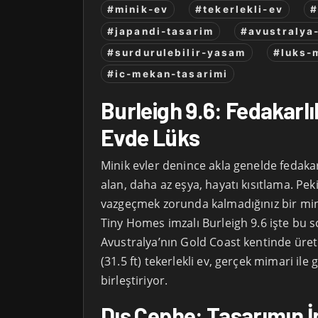
#minik-ev
#tekerlekli-ev
#
#japandi-tasarim
#avustralya
#surdurulebilir-yasam
#luks-
#ic-mekan-tasarimi
Burleigh 9.6: Fedakarlı
Evde Lüks
Minik evler denince akla genelde fedakar
alan, daha az eşya, hayatı kısıtlama. Pek
vazgeçmek zorunda kalmadığınız bir mi
Tiny Homes imzalı Burleigh 9.6 işte bu s
Avustralya’nın Gold Coast kentinde üret
(31.5 ft) tekerlekli ev, gerçek mimari i
birleştiriyor.
Dış Cephe: Tasarımın 