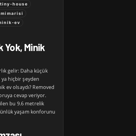
tiny-house
-mimarisi
minik-ev
k Yok, Minik
lık gelir: Daha küçük
i ya hiçbir şeyden
nik ev olsaydı? Removed
oruya cevap veriyor.
ilen bu 9.6 metrelik
le günlük yaşam konforunu
İmzası