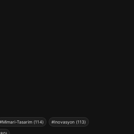
#Mimari-Tasarim (114)
#Inovasyon (113)
(80)