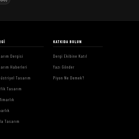
RGI
KATKIDA BULUN
arım Dergisi
Dergi Ekibine Katıl
arım Haberleri
Yazı Gönder
üstriyel Tasarım
Piyon Ne Demek?
afik Tasarım
Mimarlık
arlık
da Tasarım