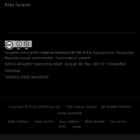
Moda Tasarım
Dergideki tüm içerikler
Creative Commons BY-NC 4.0
ile lisanslanmıştır. Paylaşırken
Piyon.Co
kaynak gösterilmelidir. Ticari kullanım yasaktır.
Adres: Ataşehir İçerenköy Mah. Kolçak Sk. No: 20/1 K: 1 Ataşehir/
İstanbul
Telefon: 0546 944 63 69
Copyright © 2022–2026 Piyon Co. — Tüm Hakları Saklıdır.
Bir Atahan Göktürk
Güner Şirketidir.
·
·
·
·
·
Gizlilik Politikası
Hizmet Şartları
Çerez Politikası
Ödeme Güvenliği
İade Şartları
·
KVKK
İletişim