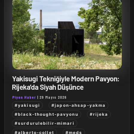
Yakisugi Tekniğiyle Modern Pavyon:
Rijeka’da Siyah Düşünce
Piyon Haber
|
29 Mayıs 2026
#yakisugi
#japon-ahsap-yakma
#black-thought-pavyonu
#rijeka
#surdurulebilir-mimari
#alberto-collet
#meds