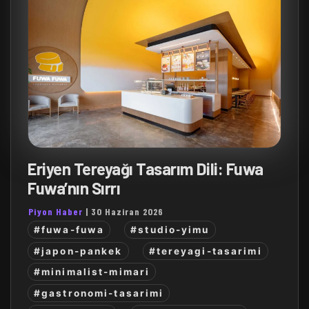
Eriyen Tereyağı Tasarım Dili: Fuwa
Fuwa’nın Sırrı
Piyon Haber
|
30 Haziran 2026
#fuwa-fuwa
#studio-yimu
#japon-pankek
#tereyagi-tasarimi
#minimalist-mimari
#gastronomi-tasarimi