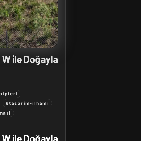
 W ile Doğayla
alpleri
#tasarim-ilhami
mari
 W ile Doğayla