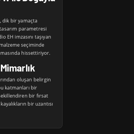
e, dik bir yamaçta
 tasarım parametresi
dio EH imzasını taşıyan
ce malzeme seçiminde
masında hissettiriyor.
e Mimarlık
arından oluşan belirgin
 bu katmanları bir
ekillendiren bir fırsat
ayalıkların bir uzantısı