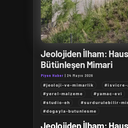
Jeolojiden İlham: Haus
Bütünleşen Mimari
Piyon Haber
|
24 Mayıs 2026
#jeoloji-ve-mimarlik
#isvicre-
#yerel-malzeme
#yamac-evi
#studio-eh
#surdurulebilir-mi
#dogayla-butunlesme
Jeolojiden İlham: Haus