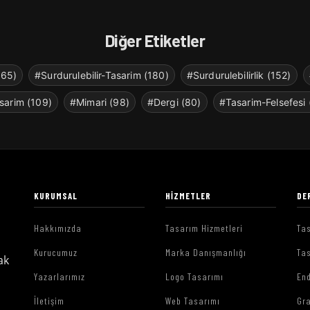
Diğer Etiketler
265)
#Surdurulebilir-Tasarim (180)
#Surdurulebilirlik (152)
sarim (109)
#Mimari (98)
#Dergi (80)
#Tasarim-Felsefesi 
KURUMSAL
HIZMETLER
DE
Hakkımızda
Tasarım Hizmetleri
Tas
Kurucumuz
Marka Danışmanlığı
Tas
ak
Yazarlarımız
Logo Tasarımı
End
İletişim
Web Tasarımı
Gr