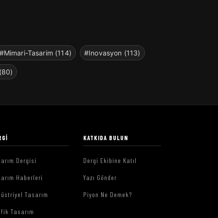
#Mimari-Tasarim (114)
#Inovasyon (113)
(80)
RGI
KATKIDA BULUN
arım Dergisi
Dergi Ekibine Katıl
arım Haberleri
Yazı Gönder
üstriyel Tasarım
Piyon Ne Demek?
afik Tasarım