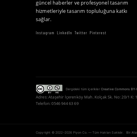
güncel haberler ve profesyonel tasarım
hizmetleriyle tasarım topluluğuna katkı
sağlar.
Instagram
LinkedIn
Twitter
Pinterest
Dergideki tüm içerikler
Creative Commons BY-
Adres: Ataşehir İçerenköy Mah. Kolçak Sk. No: 20/1 K: 
Telefon: 0546 944 63 69
Copyright © 2022–2026 Piyon Co. — Tüm Hakları Saklıdır.
Bir At