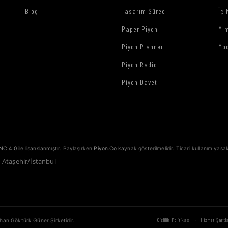
Blog
Tasarım Süreci
İç 
Paper Piyon
Mim
Piyon Planner
Mo
Piyon Radio
Piyon Davet
NC 4.0
ile lisanslanmıştır. Paylaşırken
Piyon.Co
kaynak gösterilmelidir. Ticari kullanım yasak
1 Ataşehir/İstanbul
·
Gizlilik Politikası
Hizmet Şartla
ahan Göktürk Güner Şirketidir.