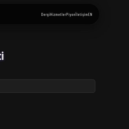
Dergi
Hizmetler
Piyon
İletişim
EN
i