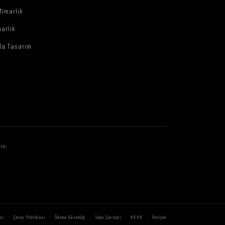
Mimarlık
arlık
da Tasarım
tır.
·
·
·
·
·
rı
Çerez Politikası
Ödeme Güvenliği
İade Şartları
KVKK
İletişim