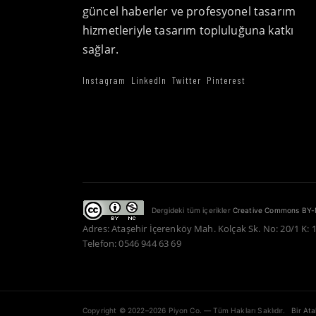
güncel haberler ve profesyonel tasarım
hizmetleriyle tasarım topluluğuna katkı
sağlar.
Instagram
LinkedIn
Twitter
Pinterest
Dergideki tüm içerikler
Creative Commons BY-
Adres: Ataşehir İçerenköy Mah. Kolçak Sk. No: 20/1 K: 
Telefon: 0546 944 63 69
Copyright © 2022–2026 Piyon Co. — Tüm Hakları Saklıdır.
Bir At