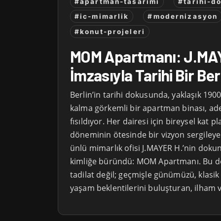
#apartman-tasarimi
#tarihi-d
#ic-mimarlik
#modernizasyon
#konut-projeleri
MOM Apartmanı: J.MA
İmzasıyla Tarihi Bir B
Berlin’in tarihi dokusunda, yaklaşık 1900
kalma görkemli bir apartman binası, a
fısıldıyor. Her dairesi için bireysel kat p
döneminin ötesinde bir vizyon sergileye
ünlü mimarlık ofisi J.MAYER H.’nin dok
kimliğe büründü: MOM Apartmanı. Bu d
tadilat değil; geçmişle günümüzü, klasi
yaşam beklentilerini buluşturan, ilham v