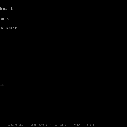
Mimarlık
arlık
da Tasarım
tır.
·
·
·
·
·
rı
Çerez Politikası
Ödeme Güvenliği
İade Şartları
KVKK
İletişim