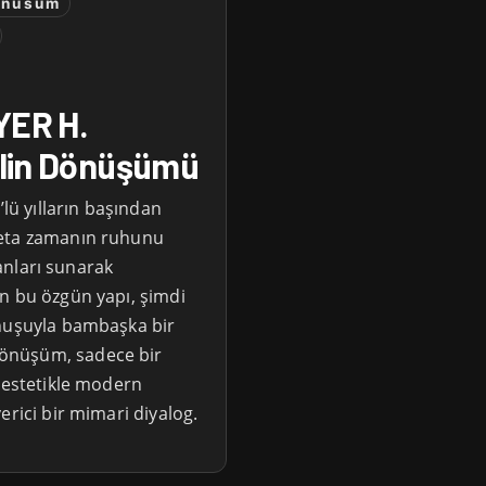
onusum
YER H.
erlin Dönüşümü
’lü yılların başından
deta zamanın ruhunu
lanları sunarak
n bu özgün yapı, şimdi
unuşuyla bambaşka bir
önüşüm, sadece bir
k estetikle modern
erici bir mimari diyalog.