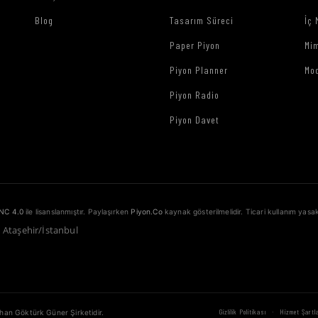
Blog
Tasarım Süreci
İç 
Paper Piyon
Mim
Piyon Planner
Mo
Piyon Radio
Piyon Davet
NC 4.0
ile lisanslanmıştır. Paylaşırken
Piyon.Co
kaynak gösterilmelidir. Ticari kullanım yasak
1 Ataşehir/İstanbul
·
Gizlilik Politikası
Hizmet Şartla
ahan Göktürk Güner Şirketidir.