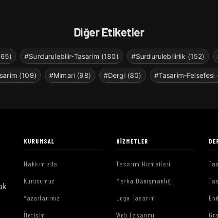
Diğer Etiketler
265)
#Surdurulebilir-Tasarim (180)
#Surdurulebilirlik (152)
sarim (109)
#Mimari (98)
#Dergi (80)
#Tasarim-Felsefesi 
KURUMSAL
HIZMETLER
DE
Hakkımızda
Tasarım Hizmetleri
Tas
Kurucumuz
Marka Danışmanlığı
Tas
ak
Yazarlarımız
Logo Tasarımı
End
İletişim
Web Tasarımı
Gr