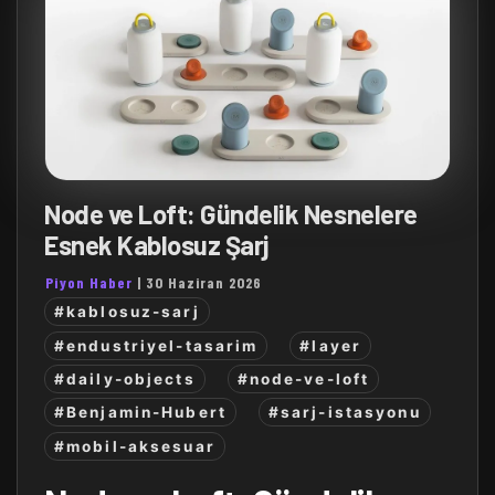
Node ve Loft: Gündelik Nesnelere
Esnek Kablosuz Şarj
Piyon Haber
|
30 Haziran 2026
#kablosuz-sarj
#endustriyel-tasarim
#layer
#daily-objects
#node-ve-loft
#Benjamin-Hubert
#sarj-istasyonu
#mobil-aksesuar