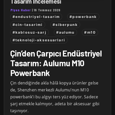
Tasarım İncelemesi
Piyon Haber
|
16 Temmuz 2026
#endustriyel-tasarim
#powerbank
#cin-tasarimi
#siberpunk
#kablosuz-sarj
#aulumu
#m10
#teknoloji-aksesuarlari
Çin’den Çarpıcı Endüstriyel
Tasarım: Aulumu M10
Powerbank
Çin dendiğinde akla hâlâ kopya ürünler gelse
de, Shenzhen merkezli Aulumu’nun M10
powerbank’i bu algıyı ters yüz ediyor. Sadece
şarj etmekle kalmıyor, adeta bir aksesuar gibi
taşınıyor.