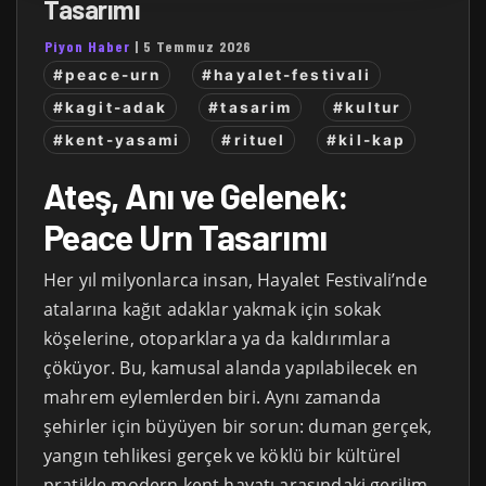
Tasarımı
Piyon Haber
|
5 Temmuz 2026
#peace-urn
#hayalet-festivali
#kagit-adak
#tasarim
#kultur
#kent-yasami
#rituel
#kil-kap
Ateş, Anı ve Gelenek:
Peace Urn Tasarımı
Her yıl milyonlarca insan, Hayalet Festivali’nde
atalarına kağıt adaklar yakmak için sokak
köşelerine, otoparklara ya da kaldırımlara
çöküyor. Bu, kamusal alanda yapılabilecek en
mahrem eylemlerden biri. Aynı zamanda
şehirler için büyüyen bir sorun: duman gerçek,
yangın tehlikesi gerçek ve köklü bir kültürel
pratikle modern kent hayatı arasındaki gerilim