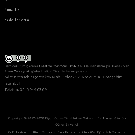
Mimarlık
Moda Tasarım
Dergideki tüm içerikler
Creative Commons BY-NC 4.0
ile lisanslanmıştır. Paylaşırken
Piyon.Co
kaynak gösterilmelidir. Ticari kullanım yasaktır.
Adres: Ataşehir İçerenköy Mah. Kolçak Sk. No: 20/1 K: 1 Ataşehir/
İstanbul
Telefon: 0546 944 63 69
Copyright © 2022–2026 Piyon Co. — Tüm Hakları Saklıdır.
Bir Atahan Göktürk
Güner Şirketidir.
·
·
·
·
·
Gizlilik Politikası
Hizmet Şartları
Çerez Politikası
Ödeme Güvenliği
İade Şartları