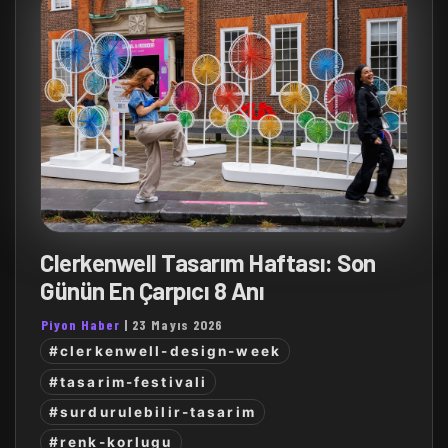
Clerkenwell Tasarım Haftası: Son
Günün En Çarpıcı 8 Anı
Piyon Haber
|
23 Mayıs 2026
#clerkenwell-design-week
#tasarim-festivali
#surdurulebilir-tasarim
#renk-korlugu