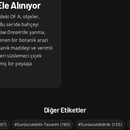
le Alınıyor
eki OF A, objeler,
 Bu seride bahçeyi
low Dream
‘de yanma,
enen bir botanik arazi
kanik maddeyi ve verimli
leri süslemeci çiçek
mış bir peyzaja
Diğer Etiketler
267)
#Surdurulebilir-Tasarim (180)
#Surdurulebilirlik (155)