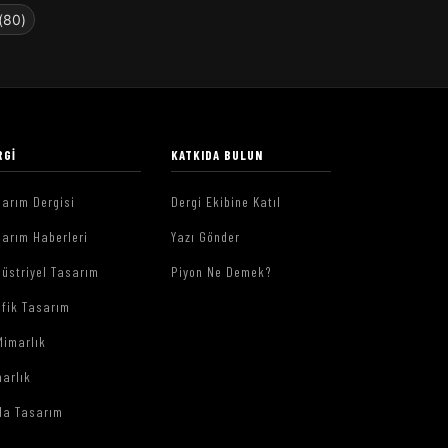
(80)
RGI
KATKIDA BULUN
arım Dergisi
Dergi Ekibine Katıl
arım Haberleri
Yazı Gönder
üstriyel Tasarım
Piyon Ne Demek?
afik Tasarım
Mimarlık
arlık
da Tasarım