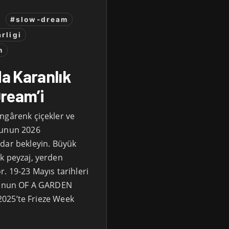
#slow-dream
rligi
n
a Karanlık
Dream’i
ngârenk çiçekler ve
sunun 2026
adar bekleyin. Büyük
k peyzaj, yerden
. 19-23 Mayıs tarihleri
dyonun OF A GARDEN
025’te Frieze Week