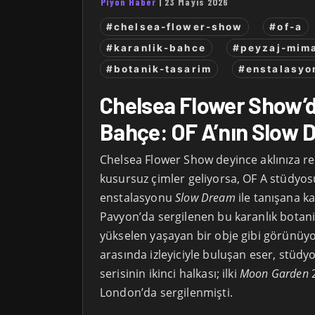
Piyon Haber
|
23 Mayıs 2026
#chelsea-flower-show
#of-a
#karanlik-bahce
#peyzaj-mima
#botanik-tasarim
#enstalasyo
Chelsea Flower Show’d
Bahçe: OF A’nın Slow 
Chelsea Flower Show deyince aklınıza re
kusursuz çimler geliyorsa, OF A stüdyo
enstalasyonu
Slow Dream
ile tanışana k
Pavyon’da sergilenen bu karanlık botani
yükselen yaşayan bir obje gibi görünüyor
arasında izleyiciyle buluşan eser, stü
serisinin ikinci halkası; ilki
Moon Garden
2
London’da sergilenmişti.