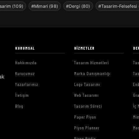
sarim (109)
#Mimari (98)
#Dergi (80)
#Tasarim-Felsefesi 
KURUMSAL
HIZMETLER
DE
Hakkımızda
Tasarım Hizmetleri
Tas
Kurucumuz
Marka Danışmanlığı
Tas
ak
Yazarlarımız
Logo Tasarımı
End
İletişim
Web Tasarımı
Gr
Blog
Tasarım Süreci
İç 
Paper Piyon
Mim
Piyon Planner
Mo
Piyon Radio