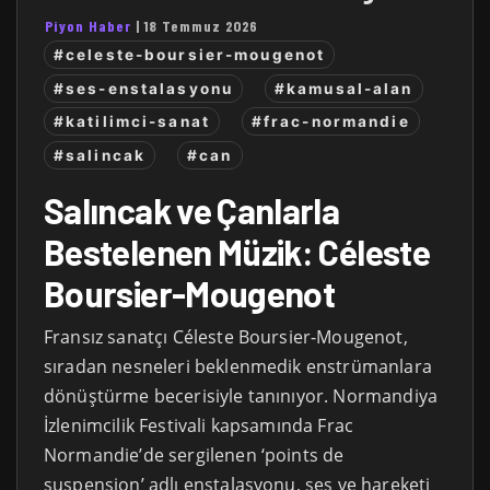
Piyon Haber
|
18 Temmuz 2026
#celeste-boursier-mougenot
#ses-enstalasyonu
#kamusal-alan
#katilimci-sanat
#frac-normandie
#salincak
#can
Salıncak ve Çanlarla
Bestelenen Müzik: Céleste
Boursier-Mougenot
Fransız sanatçı Céleste Boursier-Mougenot,
sıradan nesneleri beklenmedik enstrümanlara
dönüştürme becerisiyle tanınıyor. Normandiya
İzlenimcilik Festivali kapsamında Frac
Normandie’de sergilenen ‘points de
suspension’ adlı enstalasyonu, ses ve hareketi