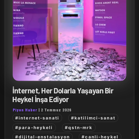
İnternet, Her Dolarla Yaşayan Bir
Heykel İnşa Ediyor
Piyon Haber
|
2 Temmuz 2026
#internet-sanati
#katilimci-sanat
#para-heykeli
#qstn-mrk
#dijital-enstalasyon
#canli-heykel