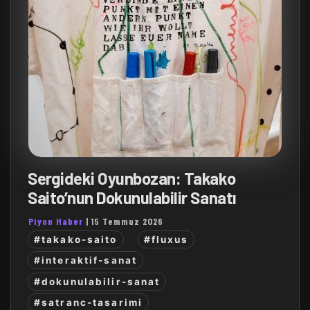
Sergideki Oyunbozan: Takako
Saito’nun Dokunulabilir Sanatı
Piyon Haber
|
15 Temmuz 2026
#takako-saito
#fluxus
#interaktif-sanat
#dokunulabilir-sanat
#satranc-tasarimi