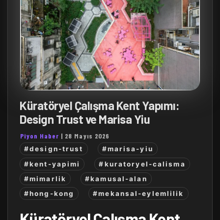
Küratöryel Çalışma Kent Yapımı:
Design Trust ve Marisa Yiu
Piyon Haber
|
28 Mayıs 2026
#design-trust
#marisa-yiu
#kent-yapimi
#kuratoryel-calisma
#mimarlik
#kamusal-alan
#hong-kong
#mekansal-eylemlilik
Küratöryel Çalışma Kent