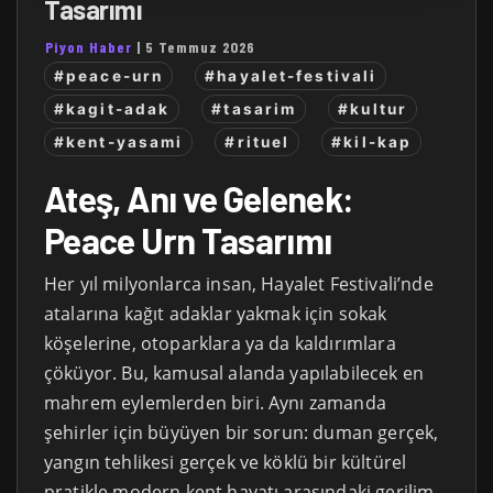
Tasarımı
Piyon Haber
|
5 Temmuz 2026
#peace-urn
#hayalet-festivali
#kagit-adak
#tasarim
#kultur
#kent-yasami
#rituel
#kil-kap
Ateş, Anı ve Gelenek:
Peace Urn Tasarımı
Her yıl milyonlarca insan, Hayalet Festivali’nde
atalarına kağıt adaklar yakmak için sokak
köşelerine, otoparklara ya da kaldırımlara
çöküyor. Bu, kamusal alanda yapılabilecek en
mahrem eylemlerden biri. Aynı zamanda
şehirler için büyüyen bir sorun: duman gerçek,
yangın tehlikesi gerçek ve köklü bir kültürel
pratikle modern kent hayatı arasındaki gerilim