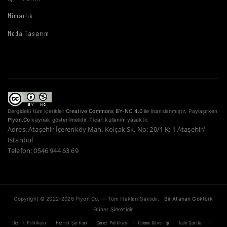
Mimarlık
Moda Tasarım
Dergideki tüm içerikler
Creative Commons BY-NC 4.0
ile lisanslanmıştır. Paylaşırken
Piyon.Co
kaynak gösterilmelidir. Ticari kullanım yasaktır.
Adres: Ataşehir İçerenköy Mah. Kolçak Sk. No: 20/1 K: 1 Ataşehir/
İstanbul
Telefon: 0546 944 63 69
Copyright © 2022–2026 Piyon Co. — Tüm Hakları Saklıdır.
Bir Atahan Göktürk
Güner Şirketidir.
·
·
·
·
·
Gizlilik Politikası
Hizmet Şartları
Çerez Politikası
Ödeme Güvenliği
İade Şartları