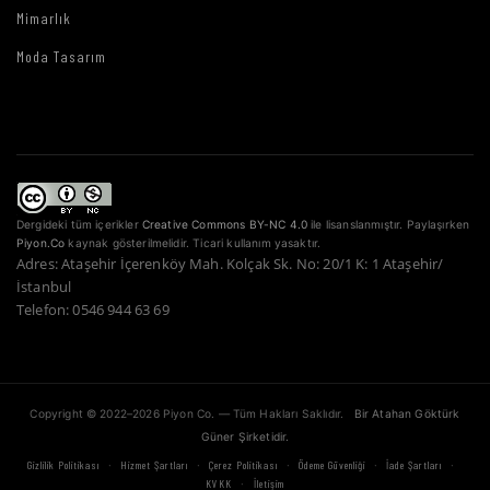
Mimarlık
Moda Tasarım
Dergideki tüm içerikler
Creative Commons BY-NC 4.0
ile lisanslanmıştır. Paylaşırken
Piyon.Co
kaynak gösterilmelidir. Ticari kullanım yasaktır.
Adres: Ataşehir İçerenköy Mah. Kolçak Sk. No: 20/1 K: 1 Ataşehir/
İstanbul
Telefon: 0546 944 63 69
Copyright © 2022–2026 Piyon Co. — Tüm Hakları Saklıdır.
Bir Atahan Göktürk
Güner Şirketidir.
·
·
·
·
·
Gizlilik Politikası
Hizmet Şartları
Çerez Politikası
Ödeme Güvenliği
İade Şartları
·
KVKK
İletişim