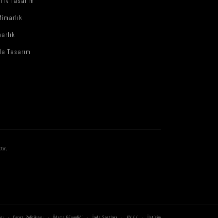
afik Tasarım
Mimarlık
arlık
da Tasarım
tır.
·
·
·
·
·
rı
Çerez Politikası
Ödeme Güvenliği
İade Şartları
KVKK
İletişim