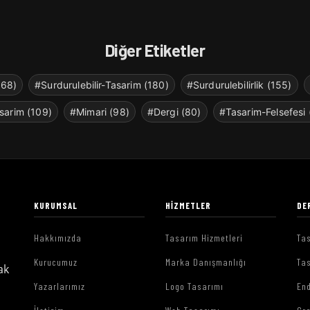
Diğer Etiketler
268)
#Surdurulebilir-Tasarim (180)
#Surdurulebilirlik (155)
sarim (109)
#Mimari (98)
#Dergi (80)
#Tasarim-Felsefesi 
KURUMSAL
HIZMETLER
DE
Hakkımızda
Tasarım Hizmetleri
Tas
Kurucumuz
Marka Danışmanlığı
Tas
ak
Yazarlarımız
Logo Tasarımı
End