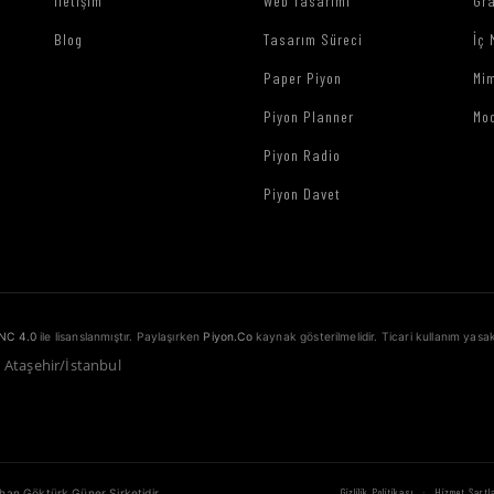
İletişim
Web Tasarımı
Gr
Blog
Tasarım Süreci
İç 
Paper Piyon
Mim
Piyon Planner
Mo
Piyon Radio
Piyon Davet
NC 4.0
ile lisanslanmıştır. Paylaşırken
Piyon.Co
kaynak gösterilmelidir. Ticari kullanım yasak
1 Ataşehir/İstanbul
·
Gizlilik Politikası
Hizmet Şartla
ahan Göktürk Güner Şirketidir.