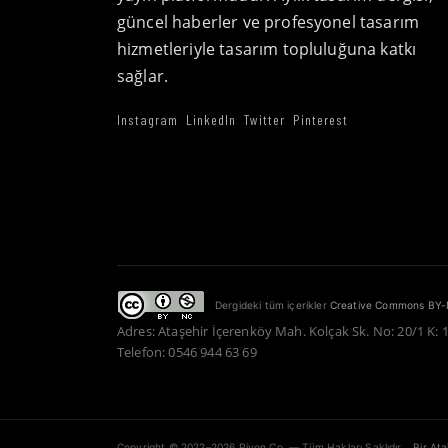
güncel haberler ve profesyonel tasarım
hizmetleriyle tasarım topluluğuna katkı
sağlar.
Instagram
LinkedIn
Twitter
Pinterest
Dergideki tüm içerikler
Creative Commons BY-
Adres: Ataşehir İçerenköy Mah. Kolçak Sk. No: 20/1 K: 
Telefon: 0546 944 63 69
Copyright © 2022–2026 Piyon Co. — Tüm Hakları Saklıdır.
Bir At