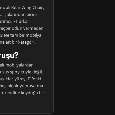
mzalı Rear Wing Chair,
arçalarından birini
rımcı, F1 arka
nı hiçbir ödün vermeden
ç? Ne tam bir mobilya,
ne ait bir kategori.
uruşu?
alı mobilyalardan
ya süs spoyleriyle değil,
ş. Her yüzey, F1’deki
lmış, hiçbir yumuşatma
ın kendine koyduğu bir