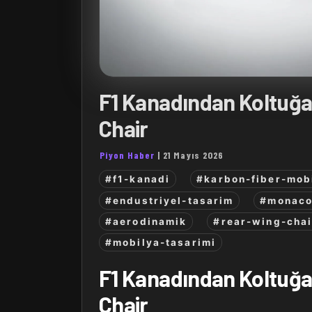
F1 Kanadından Koltuğa
Chair
Piyon Haber
|
21 Mayıs 2026
#f1-kanadi
#karbon-fiber-mob
#endustriyel-tasarim
#monaco
#aerodinamik
#rear-wing-chai
#mobilya-tasarimi
F1 Kanadından Koltuğa
Chair