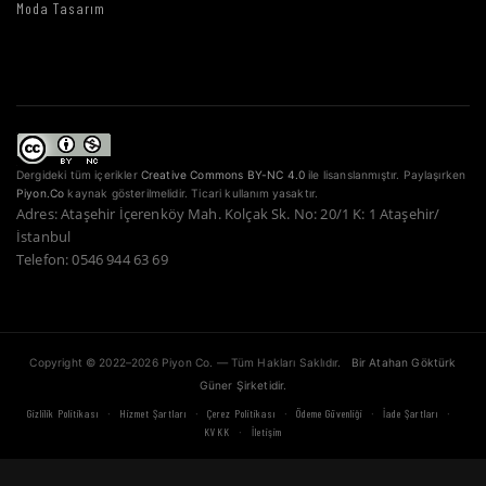
Moda Tasarım
Dergideki tüm içerikler
Creative Commons BY-NC 4.0
ile lisanslanmıştır. Paylaşırken
Piyon.Co
kaynak gösterilmelidir. Ticari kullanım yasaktır.
Adres: Ataşehir İçerenköy Mah. Kolçak Sk. No: 20/1 K: 1 Ataşehir/
İstanbul
Telefon: 0546 944 63 69
Copyright © 2022–2026 Piyon Co. — Tüm Hakları Saklıdır.
Bir Atahan Göktürk
Güner Şirketidir.
·
·
·
·
·
Gizlilik Politikası
Hizmet Şartları
Çerez Politikası
Ödeme Güvenliği
İade Şartları
·
KVKK
İletişim