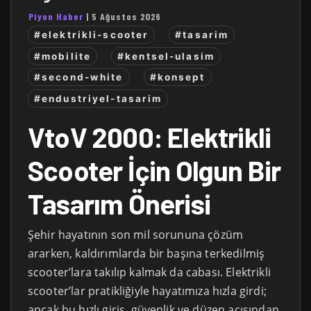
Piyon Haber
|
5 Ağustos 2026
#elektrikli-scooter
#tasarim
#mobilite
#kentsel-ulasim
#second-white
#konsept
#endustriyel-tasarim
VtoV 2000: Elektrikli
Scooter İçin Olgun Bir
Tasarım Önerisi
Şehir hayatının son mil sorununa çözüm
ararken, kaldırımlarda bir başına terkedilmiş
scooter’lara takılıp kalmak da cabası. Elektrikli
scooter’lar pratikliğiyle hayatımıza hızla girdi;
ancak bu hızlı giriş, güvenlik ve düzen açısından