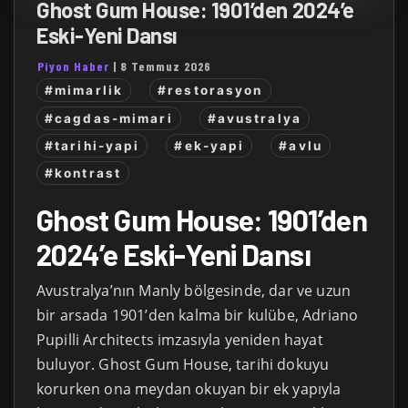
Ghost Gum House: 1901’den 2024’e
Eski-Yeni Dansı
Piyon Haber
|
8 Temmuz 2026
#mimarlik
#restorasyon
#cagdas-mimari
#avustralya
#tarihi-yapi
#ek-yapi
#avlu
#kontrast
Ghost Gum House: 1901’den
2024’e Eski-Yeni Dansı
Avustralya’nın Manly bölgesinde, dar ve uzun
bir arsada 1901’den kalma bir kulübe, Adriano
Pupilli Architects imzasıyla yeniden hayat
buluyor. Ghost Gum House, tarihi dokuyu
korurken ona meydan okuyan bir ek yapıyla