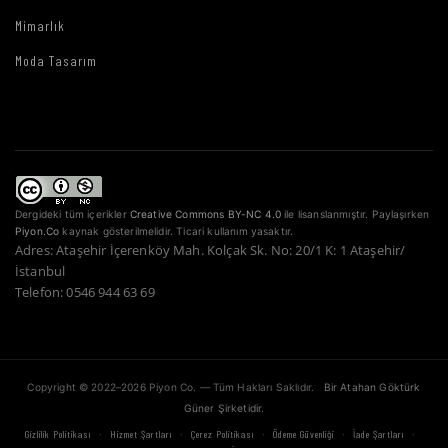
Mimarlık
Moda Tasarım
Dergideki tüm içerikler
Creative Commons BY-NC 4.0
ile lisanslanmıştır. Paylaşırken
Piyon.Co
kaynak gösterilmelidir. Ticari kullanım yasaktır.
Adres: Ataşehir İçerenköy Mah. Kolçak Sk. No: 20/1 K: 1 Ataşehir/
İstanbul
Telefon: 0546 944 63 69
Copyright © 2022–2026 Piyon Co. — Tüm Hakları Saklıdır.
Bir Atahan Göktürk
Güner Şirketidir.
·
·
·
·
·
Gizlilik Politikası
Hizmet Şartları
Çerez Politikası
Ödeme Güvenliği
İade Şartları