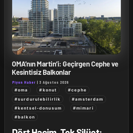
OMA’nın Martin’i: Geçirgen Cephe ve
Kesintisiz Balkonlar
Piyon Haber
|
3 Ağustos 2026
#oma
#konut
#cephe
#surdurulebilirlik
#amsterdam
#kentsel-donusum
#mimari
#balkon
Dört Hacim, Tek Silüet: