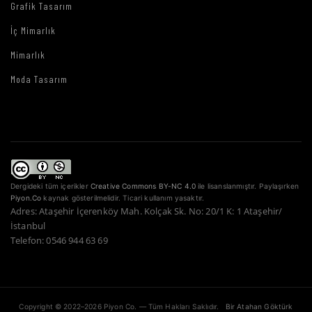
Grafik Tasarım
İç Mimarlık
Mimarlık
Moda Tasarım
Dergideki tüm içerikler
Creative Commons BY-NC 4.0
ile lisanslanmıştır. Paylaşırken
Piyon.Co
kaynak gösterilmelidir. Ticari kullanım yasaktır.
Adres: Ataşehir İçerenköy Mah. Kolçak Sk. No: 20/1 K: 1 Ataşehir/
İstanbul
Telefon: 0546 944 63 69
Copyright © 2022–2026 Piyon Co. — Tüm Hakları Saklıdır.
Bir Atahan Göktürk