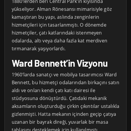
1880’lerden beri Central Park’ın kıyısında
yükseliyor. Alman Rönesansı mimarisiyle göz
kamaştıran bu yapı, aslında zenginlerin
hizmetçileri için tasarlanmıştı. O dönemde
hizmetçiler, çatı katlarındaki istenmeyen
odalarda, altı veya daha fazla kat merdiven
tırmanarak yaşıyorlardı.
Ward Bennett’in Vizyonu
1960’larda sanatçı ve mobilya tasarımcısı Ward
Bennett, bu hizmetçi odalarından birkaçını satın
aldı ve onları kendi çatı katı dairesi ile
stüdyosuna dönüştürdü. Çatıdaki mekanik
aksamların oluşturduğu çirkin çıkıntılar ustalıkla
gizlenmişti. Hatta mekanın içinden geçip çatıya
uzanan bir bayrak direği, yuvarlak bir masa
tablasını desteklemek için kullanılmıştı.