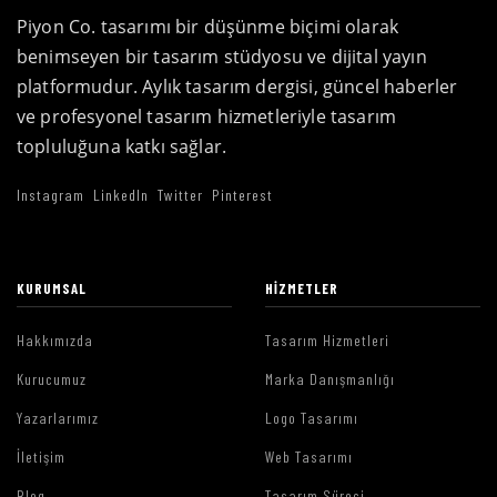
Piyon Co. tasarımı bir düşünme biçimi olarak
benimseyen bir tasarım stüdyosu ve dijital yayın
platformudur. Aylık tasarım dergisi, güncel haberler
ve profesyonel tasarım hizmetleriyle tasarım
topluluğuna katkı sağlar.
Instagram
LinkedIn
Twitter
Pinterest
KURUMSAL
HIZMETLER
Hakkımızda
Tasarım Hizmetleri
Kurucumuz
Marka Danışmanlığı
Yazarlarımız
Logo Tasarımı
İletişim
Web Tasarımı
Blog
Tasarım Süreci