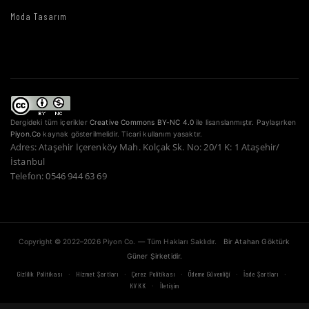
Moda Tasarım
Dergideki tüm içerikler
Creative Commons BY-NC 4.0
ile lisanslanmıştır. Paylaşırken
Piyon.Co
kaynak gösterilmelidir. Ticari kullanım yasaktır.
Adres: Ataşehir İçerenköy Mah. Kolçak Sk. No: 20/1 K: 1 Ataşehir/
İstanbul
Telefon: 0546 944 63 69
Copyright © 2022–2026 Piyon Co. — Tüm Hakları Saklıdır.
Bir Atahan Göktürk
Güner Şirketidir.
·
·
·
·
·
Gizlilik Politikası
Hizmet Şartları
Çerez Politikası
Ödeme Güvenliği
İade Şartları
·
KVKK
İletişim