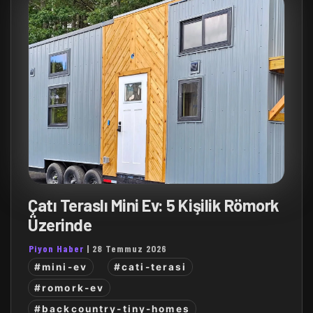
Çatı Teraslı Mini Ev: 5 Kişilik Römork
Üzerinde
Piyon Haber
|
28 Temmuz 2026
#mini-ev
#cati-terasi
#romork-ev
#backcountry-tiny-homes