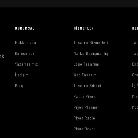
KURUMSAL
HIZMETLER
DE
Hakkımızda
Tasarım Hizmetleri
Tas
Kurucumuz
Marka Danışmanlığı
Tas
ak
Yazarlarımız
Logo Tasarımı
End
İletişim
Web Tasarımı
Gr
Blog
Tasarım Süreci
İç 
Paper Piyon
Mim
Piyon Planner
Mo
Piyon Radio
Piyon Davet