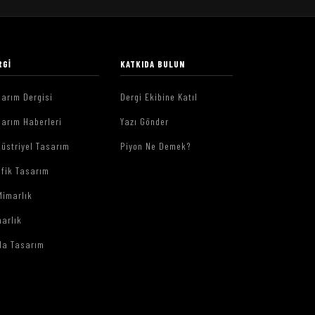
RGI
KATKIDA BULUN
arım Dergisi
Dergi Ekibine Katıl
arım Haberleri
Yazı Gönder
üstriyel Tasarım
Piyon Ne Demek?
afik Tasarım
Mimarlık
arlık
da Tasarım