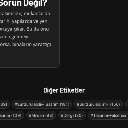
Sorun Değil?
 bakımsız iç mekanlarda
tarihi yapılarda ve yeni
ortaya çıkar. Bu da onu
ezden gelmeyi
orsa, binaların yarattığı
Diğer Etiketler
269)
#Surdurulebilir-Tasarim (181)
#Surdurulebilirlik (156)
sarim (109)
#Mimari (98)
#Dergi (80)
#Tasarim-Felsefesi 