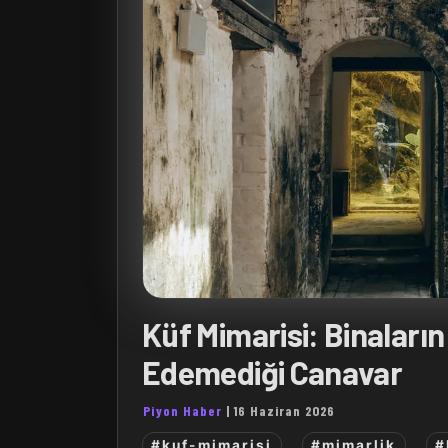
Küf Mimarisi: Binaların
Edemediği Canavar
Piyon Haber
|
16 Haziran 2026
#kuf-mimarisi
#mimarlik
#