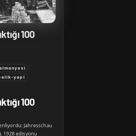
ktığı 100
almanyasi
celik-yapi
ktığı 100
zenliyordu: Jahresschau
i). 1928 edisyonu