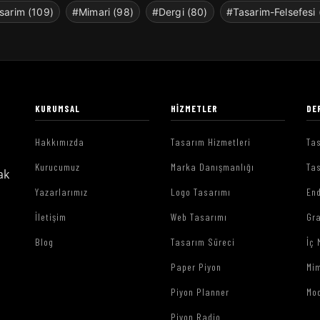
sarim (109)
#Mimari (98)
#Dergi (80)
#Tasarim-Felsefesi 
KURUMSAL
HIZMETLER
DE
Hakkımızda
Tasarım Hizmetleri
Tas
Kurucumuz
Marka Danışmanlığı
Tas
ak
Yazarlarımız
Logo Tasarımı
End
İletişim
Web Tasarımı
Gr
Blog
Tasarım Süreci
İç 
Paper Piyon
Mim
Piyon Planner
Mo
Piyon Radio