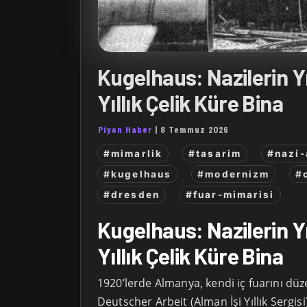
Kugelhaus: Nazilerin Yı
Yıllık Çelik Küre Bina
Piyon Haber
|
8 Temmuz 2026
#mimarlik
#tasarim
#nazi-
#kugelhaus
#modernizm
#
#dresden
#fuar-mimarisi
Kugelhaus: Nazilerin Yı
Yıllık Çelik Küre Bina
1920’lerde Almanya, kendi iç fuarını dü
Deutscher Arbeit (Alman İşi Yıllık Sergis