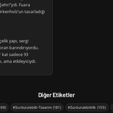
Şehri"ydi. Fuara
rkenholz’un tasarladığı
elik yapı, sergi
toran barındırıyordu.
r kat sadece 93
, ama etkileyiciydi.
Diğer Etiketler
269)
#Surdurulebilir-Tasarim (181)
#Surdurulebilirlik (155)