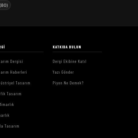
(80)
RGI
KATKIDA BULUN
arım Dergisi
Dergi Ekibine Katıl
arım Haberleri
Yazı Gönder
üstriyel Tasarım
Piyon Ne Demek?
afik Tasarım
Mimarlık
arlık
da Tasarım