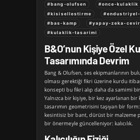
#bang-olufsen
#once-kulaklik
#kisisellestirme
#endustriyel
#bas-kamp
#yapay-zeka-cevir
#kulaklik-tasarimi
B&O’nun Kişiye Özel Kul
Tasarımında Devrim
Bang & Olufsen, ses ekipmanlarının bu
olması gerektiği fikri üzerine kurdu iti
konsepti bu fikri alıp daha da samimi bi
Yalnızca bir kişiye, bir kez ayarlanan bir 
tasarımın geometrisini taşıyan bir form: i
kesintisiz bir bant, dürüst bir malzeme p
bir önermeyle güncelleniyor: kalıcılık.
Kalıcılığın Fiziği