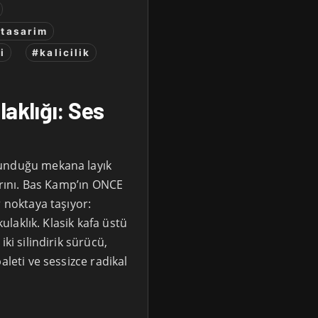
-tasarim
i
#kalicilik
aklığı: Ses
lunduğu mekana layık
barını. Bas Kamp’ın ONCE
r noktaya taşıyor:
kulaklık. Klasik kafa üstü
ki silindirik sürücü,
aleti ve sessizce radikal