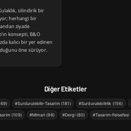
aklık, silindirik bir
yor; herhangi bir
mandan ziyade
’ın konsepti, B&O
zda kalıcı bir yer edinen
lduğunu öne sürüyor.
Diğer Etiketler
269)
#Surdurulebilir-Tasarim (181)
#Surdurulebilirlik (156)
sarim (109)
#Mimari (98)
#Dergi (80)
#Tasarim-Felsefesi 