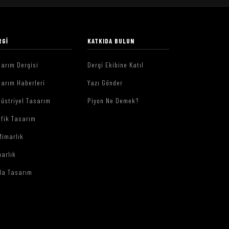
RGI
KATKIDA BULUN
arım Dergisi
Dergi Ekibine Katıl
arım Haberleri
Yazı Gönder
üstriyel Tasarım
Piyon Ne Demek?
afik Tasarım
Mimarlık
arlık
da Tasarım