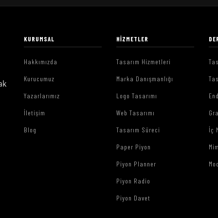
KURUMSAL
HIZMETLER
DE
Hakkımızda
Tasarım Hizmetleri
Tas
Kurucumuz
Marka Danışmanlığı
Tas
ak
Yazarlarımız
Logo Tasarımı
End
İletişim
Web Tasarımı
Gr
Blog
Tasarım Süreci
İç 
Paper Piyon
Mim
Piyon Planner
Mo
Piyon Radio
Piyon Davet