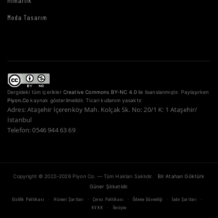
Mimarlık
Moda Tasarım
Dergideki tüm içerikler
Creative Commons BY-NC 4.0
ile lisanslanmıştır. Paylaşırken
Piyon.Co
kaynak gösterilmelidir. Ticari kullanım yasaktır.
Adres: Ataşehir İçerenköy Mah. Kolçak Sk. No: 20/1 K: 1 Ataşehir/
İstanbul
Telefon: 0546 944 63 69
Copyright © 2022–2026 Piyon Co. — Tüm Hakları Saklıdır.
Bir Atahan Göktürk
Güner Şirketidir.
·
·
·
·
·
Gizlilik Politikası
Hizmet Şartları
Çerez Politikası
Ödeme Güvenliği
İade Şartları
·
KVKK
İletişim