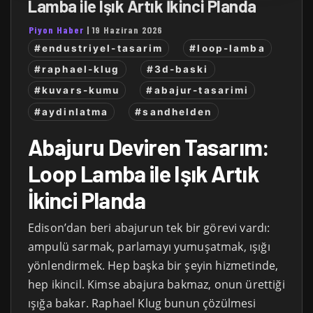
Lamba ile Işık Artık İkinci Planda
Piyon Haber
|
19 Haziran 2026
#endustriyel-tasarim
#loop-lamba
#raphael-klug
#3d-baski
#kuvars-kumu
#abajur-tasarimi
#aydinlatma
#sandhelden
Abajuru Deviren Tasarım:
Loop Lamba ile Işık Artık
İkinci Planda
Edison’dan beri abajurun tek bir görevi vardı:
ampulü sarmak, parlamayı yumuşatmak, ışığı
yönlendirmek. Hep başka bir şeyin hizmetinde,
hep ikincil. Kimse abajura bakmaz, onun ürettiği
ışığa bakar. Raphael Klug bunun çözülmesi