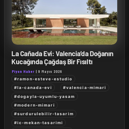
La Cañada Evi: Valencia’da Doğanın
Kucağında Çağdaş Bir Fısıltı
Piyon Haber
|
9 Mayıs 2026
#ramon-esteve-estudio
#la-canada-evi
#valencia-mimari
#dogayla-uyumlu-yasam
#modern-mimari
#surdurulebilir-tasarim
#ic-mekan-tasarimi