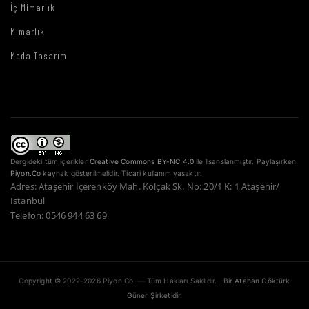
İç Mimarlık
Mimarlık
Moda Tasarım
Dergideki tüm içerikler
Creative Commons BY-NC 4.0
ile lisanslanmıştır. Paylaşırken
Piyon.Co
kaynak gösterilmelidir. Ticari kullanım yasaktır.
Adres: Ataşehir İçerenköy Mah. Kolçak Sk. No: 20/1 K: 1 Ataşehir/
İstanbul
Telefon: 0546 944 63 69
Copyright © 2022–2026 Piyon Co. — Tüm Hakları Saklıdır.
Bir Atahan Göktürk
Güner Şirketidir.