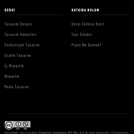
DERGI
KATKIDA BULUN
Tasarım Dergisi
Dergi Ekibine Katıl
Tasarım Haberleri
Yazı Gönder
Endüstriyel Tasarım
Piyon Ne Demek?
Grafik Tasarım
İç Mimarlık
Mimarlık
Moda Tasarım
Dergideki tüm içerikler
Creative Commons BY-NC 4.0
ile lisanslanmıştır. Paylaşırken