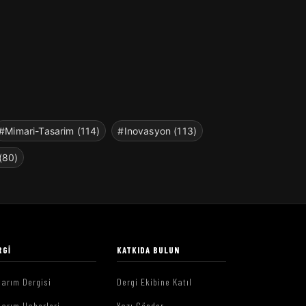
#Mimari-Tasarim (114)
#Inovasyon (113)
(80)
RGI
KATKIDA BULUN
arım Dergisi
Dergi Ekibine Katıl
arım Haberleri
Yazı Gönder