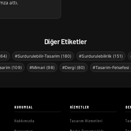
mza attı.
Diğer Etiketler
264)
#Surdurulebilir-Tasarim (180)
#Surdurulebilirlik (151)
sarim (109)
#Mimari (98)
#Dergi (80)
#Tasarim-Felsefesi 
KURUMSAL
HIZMETLER
DE
Hakkımızda
Tasarım Hizmetleri
Tas
Kurucumuz
Marka Danışmanlığı
Tas