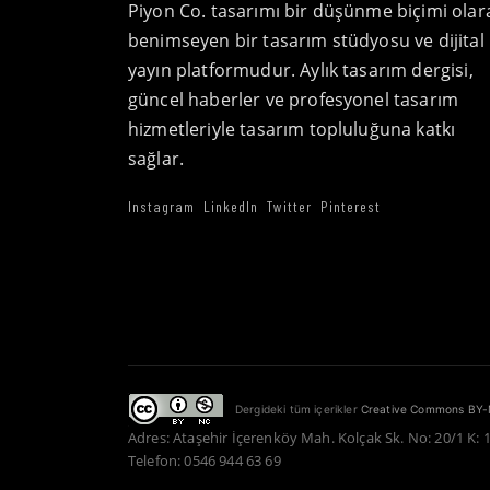
Piyon Co. tasarımı bir düşünme biçimi olar
benimseyen bir tasarım stüdyosu ve dijital
yayın platformudur. Aylık tasarım dergisi,
güncel haberler ve profesyonel tasarım
hizmetleriyle tasarım topluluğuna katkı
sağlar.
Instagram
LinkedIn
Twitter
Pinterest
Dergideki tüm içerikler
Creative Commons BY-
Adres: Ataşehir İçerenköy Mah. Kolçak Sk. No: 20/1 K: 
Telefon: 0546 944 63 69