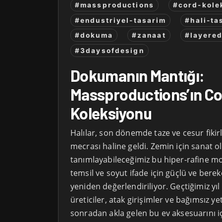
#massproductions
#cord-kole
#endustriyel-tasarim
#hali-ta
#dokuma
#zanaat
#layere
#3daysofdesign
Dokumanın Mantığı:
Massproductions’ın C
Koleksiyonu
Halılar, son dönemde taze ve cesur fikir
mecrası haline geldi. Zemin için sanat o
tanımlayabileceğimiz bu hiper-rafine mob
temsil ve soyut ifade için güçlü ve bereke
yeniden değerlendiriliyor. Geçtiğimiz yı
üreticiler, atak girişimler ve bağımsız y
sonradan akla gelen bu ev aksesuarını i