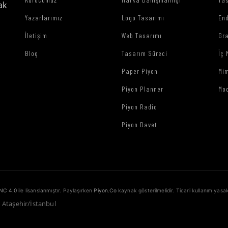
ak
Yazarlarımız
Logo Tasarımı
End
İletişim
Web Tasarımı
Gr
Blog
Tasarım Süreci
İç 
Paper Piyon
Mim
Piyon Planner
Mo
Piyon Radio
Piyon Davet
NC 4.0
ile lisanslanmıştır. Paylaşırken
Piyon.Co
kaynak gösterilmelidir. Ticari kullanım yasak
1 Ataşehir/İstanbul