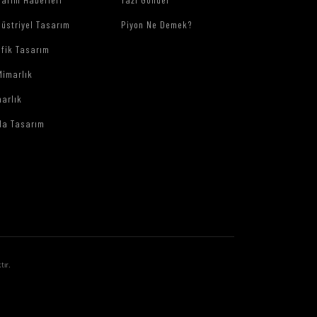
üstriyel Tasarım
Piyon Ne Demek?
afik Tasarım
Mimarlık
arlık
da Tasarım
tır.