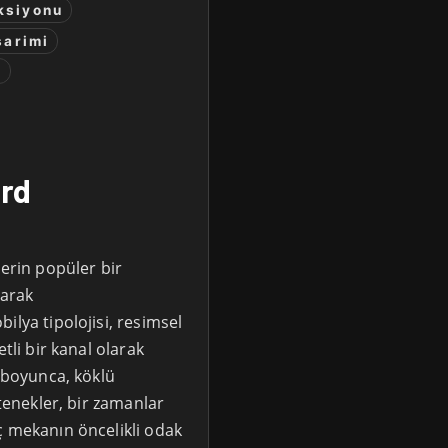
ksiyonu
sarimi
d
ord
lerin popüler bir
larak
ilya tipolojisi, resimsel
tli bir kanal olarak
l boyunca, köklü
etenekler, bir zamanlar
ç mekanın öncelikli odak