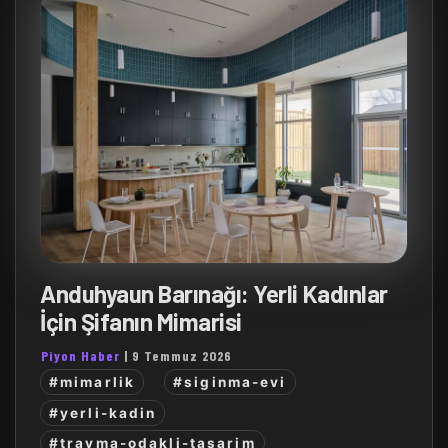
Anduhyaun Barınağı: Yerli Kadınlar
İçin Şifanın Mimarisi
Piyon Haber
|
9 Temmuz 2026
#mimarlik
#siginma-evi
#yerli-kadin
#travma-odakli-tasarim